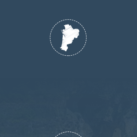
Specialiste du Sud-Ouest
Originaire du Sud-Ouest nous souhaitons
partager notre amour pour ce territoire
exceptionnel de part la diversité de ses
paysages et de ses cultures. Nos séjours sont
100% locaux et responsables !