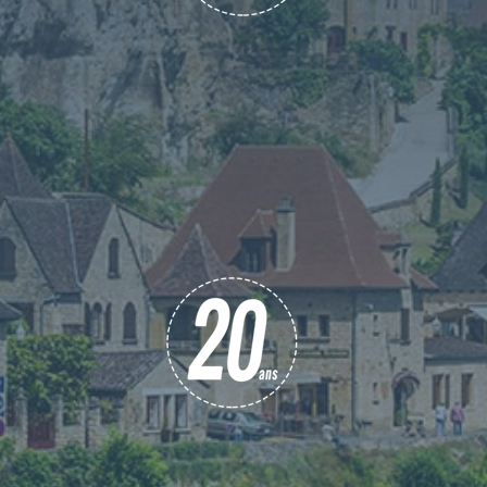
Un interlocuteur direct
Depuis nos débuts nous avons toujours traité en
direct avec nos clients, chez nous pas
d’intermédiaire. Nous pouvons ainsi vous
proposer des conseils personnalisés et faire
preuve d’une réactivité à toutes épreuves.
Notre expertise à votre service