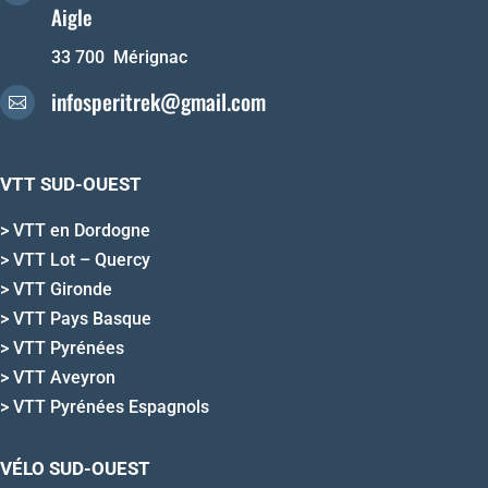
Aigle
33 700 Mérignac
infosperitrek@gmail.com

VTT SUD-OUEST
>
VTT en Dordogne
>
VTT Lot – Quercy
>
VTT Gironde
>
VTT Pays Basque
>
VTT Pyrénées
>
VTT Aveyron
>
VTT Pyrénées Espagnols
VÉLO SUD-OUEST