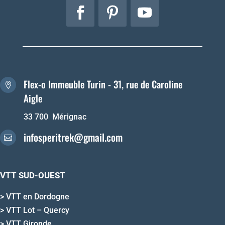
Flex-o Immeuble Turin - 31, rue de Caroline

Aigle
33 700 Mérignac
infosperitrek@gmail.com

VTT SUD-OUEST
>
VTT en Dordogne
>
VTT Lot – Quercy
>
VTT Gironde