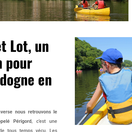
t Lot, un
n pour
rdogne en
averse nous retrouvons le
pelé Périgord
, c’est une
de tous temps vécu. Les